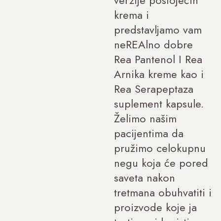
krema i
predstavljamo vam
neREAlno dobre
Rea Pantenol I Rea
Arnika kreme kao i
Rea Serapeptaza
suplement kapsule.
Želimo našim
pacijentima da
pružimo celokupnu
negu koja će pored
saveta nakon
tretmana obuhvatiti i
proizvode koje ja