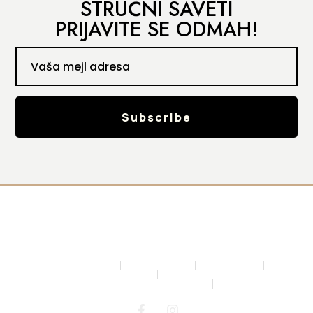
STRUČNI SAVETI
PRIJAVITE SE ODMAH!
Subscribe
Uslovi Korišćenja
Politika Pravilnosti
Politika Kolačića
Uslovi Plaćanja
Uslovi Dostave
reacare.office@gmail.com
Milovana Marinkovića 23, Beograd