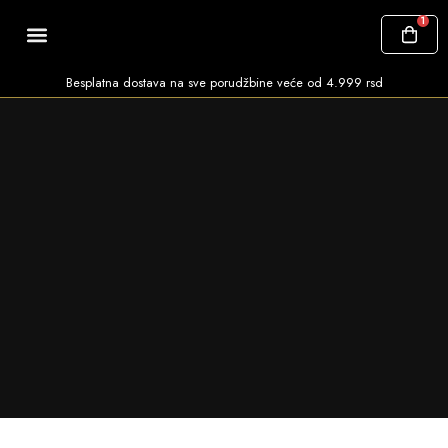
1
SVI PROIZVODI
ČESTA PITANJA
Besplatna dostava na sve porudžbine veće od 4.999 rsd