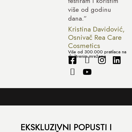
testiram i koristim
više od godinu
dana.”
Kristina Davidović,
Osnivač Rea Care
Cosmetics
Više od 300.000 pratilaca na
društvenim mrežama
EKSKLUZIVNI POPUSTI I