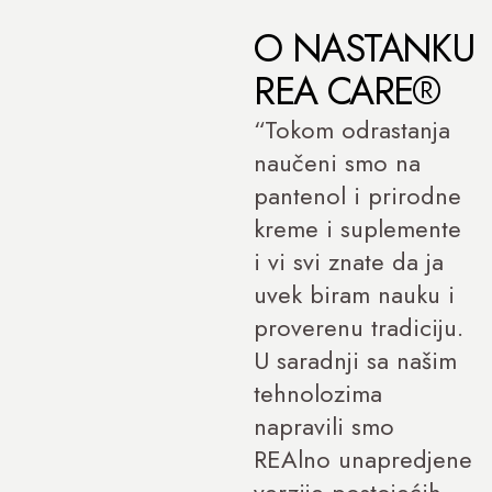
O NASTANKU
REA CARE®
“Tokom odrastanja
naučeni smo na
pantenol i prirodne
kreme i suplemente
i vi svi znate da ja
uvek biram nauku i
proverenu tradiciju.
U saradnji sa našim
tehnolozima
napravili smo
REAlno unapredjene
verzije postojećih