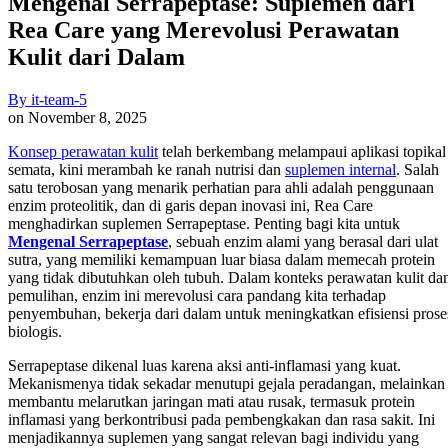
Mengenal Serrapeptase: Suplemen dari
Rea Care yang Merevolusi Perawatan
Kulit dari Dalam
By
it-team-5
on
November 8, 2025
Konsep perawatan kulit
telah berkembang melampaui aplikasi topikal
semata, kini merambah ke ranah nutrisi dan
suplemen internal
. Salah
satu terobosan yang menarik perhatian para ahli adalah penggunaan
enzim proteolitik, dan di garis depan inovasi ini, Rea Care
menghadirkan suplemen Serrapeptase. Penting bagi kita untuk
Mengenal Serrapeptase
, sebuah enzim alami yang berasal dari ulat
sutra, yang memiliki kemampuan luar biasa dalam memecah protein
yang tidak dibutuhkan oleh tubuh. Dalam konteks perawatan kulit da
pemulihan, enzim ini merevolusi cara pandang kita terhadap
penyembuhan, bekerja dari dalam untuk meningkatkan efisiensi prose
biologis.
Serrapeptase dikenal luas karena aksi anti-inflamasi yang kuat.
Mekanismenya tidak sekadar menutupi gejala peradangan, melainkan
membantu melarutkan jaringan mati atau rusak, termasuk protein
inflamasi yang berkontribusi pada pembengkakan dan rasa sakit. Ini
menjadikannya suplemen yang sangat relevan bagi individu yang