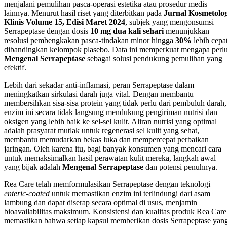
menjalani pemulihan pasca-operasi estetika atau prosedur medis
lainnya. Menurut hasil riset yang diterbitkan pada
Jurnal Kosmetolog
Klinis Volume 15, Edisi Maret 2024
, subjek yang mengonsumsi
Serrapeptase dengan dosis
10 mg dua kali sehari
menunjukkan
resolusi pembengkakan pasca-tindakan minor hingga
30%
lebih cepa
dibandingkan kelompok plasebo. Data ini memperkuat mengapa perl
Mengenal Serrapeptase
sebagai solusi pendukung pemulihan yang
efektif.
Lebih dari sekadar anti-inflamasi, peran Serrapeptase dalam
meningkatkan sirkulasi darah juga vital. Dengan membantu
membersihkan sisa-sisa protein yang tidak perlu dari pembuluh darah,
enzim ini secara tidak langsung mendukung pengiriman nutrisi dan
oksigen yang lebih baik ke sel-sel kulit. Aliran nutrisi yang optimal
adalah prasyarat mutlak untuk regenerasi sel kulit yang sehat,
membantu memudarkan bekas luka dan mempercepat perbaikan
jaringan. Oleh karena itu, bagi banyak konsumen yang mencari cara
untuk memaksimalkan hasil perawatan kulit mereka, langkah awal
yang bijak adalah
Mengenal Serrapeptase
dan potensi penuhnya.
Rea Care telah memformulasikan Serrapeptase dengan teknologi
enteric-coated
untuk memastikan enzim ini terlindungi dari asam
lambung dan dapat diserap secara optimal di usus, menjamin
bioavailabilitas maksimum. Konsistensi dan kualitas produk Rea Care
memastikan bahwa setiap kapsul memberikan dosis Serrapeptase yan