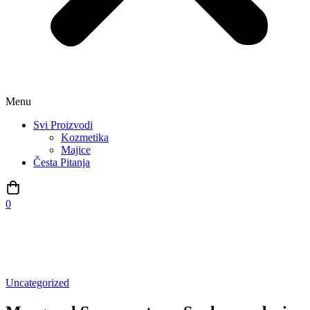
Menu
Svi Proizvodi
Kozmetika
Majice
Česta Pitanja
0
Besplatna dostava na sve porudžbine veće od 4.999 rsd
Uncategorized