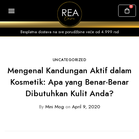
0
SVI PROIZVODI
ČESTA PITANJA
Besplatna dostava na sve porudžbine veće od 4.999 rsd
UNCATEGORIZED
Mengenal Kandungan Aktif dalam
Kosmetik: Apa yang Benar-Benar
Dibutuhkan Kulit Anda?
By
Mini Mog
on
April 9, 2020