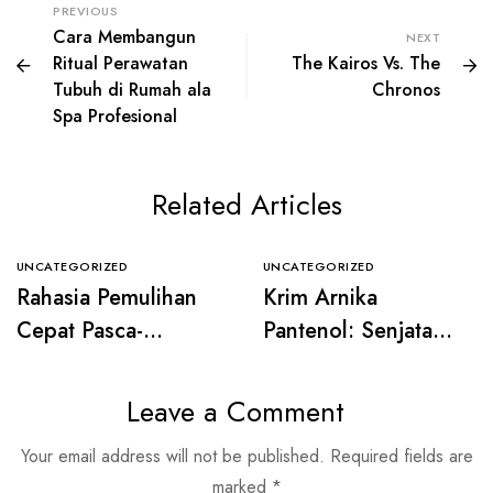
PREVIOUS
Cara Membangun
NEXT
Ritual Perawatan
The Kairos Vs. The
Tubuh di Rumah ala
Chronos
Spa Profesional
Related Articles
UNCATEGORIZED
UNCATEGORIZED
Rahasia Pemulihan
Krim Arnika
Cepat Pasca-
Pantenol: Senjata
Estetika: Mengapa
Ampuh Rea Care
Dokter Memilih
untuk Regenerasi
Leave a Comment
Kosmetik Rea Care?
dan Hidrasi Kulit
Your email address will not be published.
Required fields are
Maksimal
marked
*